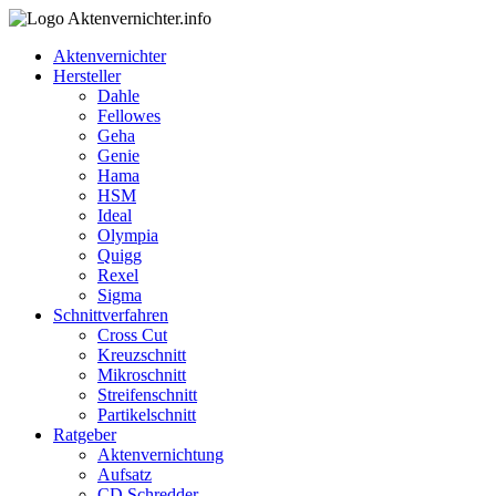
Aktenvernichter
Hersteller
Dahle
Fellowes
Geha
Genie
Hama
HSM
Ideal
Olympia
Quigg
Rexel
Sigma
Schnittverfahren
Cross Cut
Kreuzschnitt
Mikroschnitt
Streifenschnitt
Partikelschnitt
Ratgeber
Aktenvernichtung
Aufsatz
CD Schredder