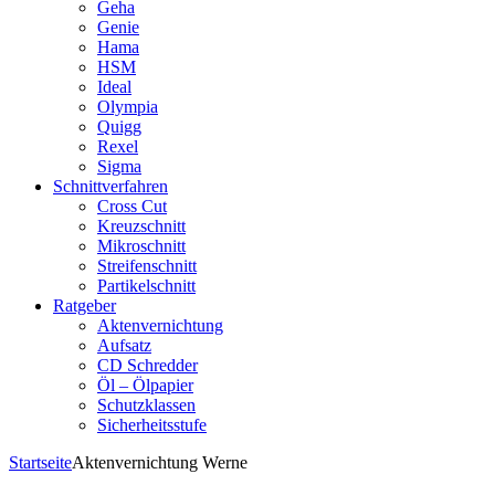
Geha
Genie
Hama
HSM
Ideal
Olympia
Quigg
Rexel
Sigma
Schnittverfahren
Cross Cut
Kreuzschnitt
Mikroschnitt
Streifenschnitt
Partikelschnitt
Ratgeber
Aktenvernichtung
Aufsatz
CD Schredder
Öl – Ölpapier
Schutzklassen
Sicherheitsstufe
Startseite
Aktenvernichtung Werne