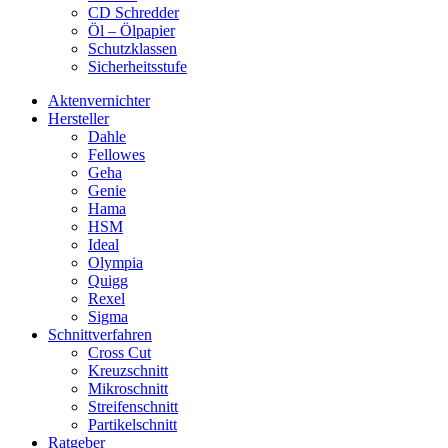
CD Schredder
Öl – Ölpapier
Schutzklassen
Sicherheitsstufe
Aktenvernichter
Hersteller
Dahle
Fellowes
Geha
Genie
Hama
HSM
Ideal
Olympia
Quigg
Rexel
Sigma
Schnittverfahren
Cross Cut
Kreuzschnitt
Mikroschnitt
Streifenschnitt
Partikelschnitt
Ratgeber