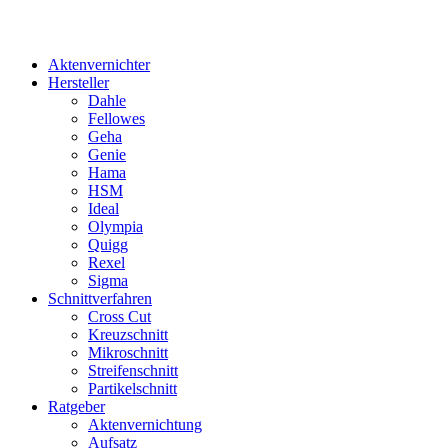
Aktenvernichter
Hersteller
Dahle
Fellowes
Geha
Genie
Hama
HSM
Ideal
Olympia
Quigg
Rexel
Sigma
Schnittverfahren
Cross Cut
Kreuzschnitt
Mikroschnitt
Streifenschnitt
Partikelschnitt
Ratgeber
Aktenvernichtung
Aufsatz