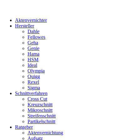
Aktenvernichter
Hersteller
Dahle
Fellowes
Geha
Genie
Hama
HSM
Ideal
Olympia
Quigg
Rexel
Sigma
Schnittverfahren
Cross Cut
Kreuzschnitt
Mikroschnitt
Streifenschnitt
Partikelschnitt
Ratgeber
Aktenvernichtung
Aufsatz