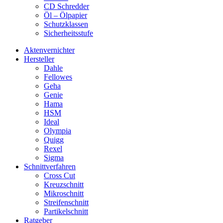
CD Schredder
Öl – Ölpapier
Schutzklassen
Sicherheitsstufe
Aktenvernichter
Hersteller
Dahle
Fellowes
Geha
Genie
Hama
HSM
Ideal
Olympia
Quigg
Rexel
Sigma
Schnittverfahren
Cross Cut
Kreuzschnitt
Mikroschnitt
Streifenschnitt
Partikelschnitt
Ratgeber