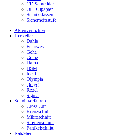
CD Schredder
Öl – Ölpapier
Schutzklassen
Sicherheitsstufe
Aktenvernichter
Hersteller
Dahle
Fellowes
Geha
Genie
Hama
HSM
Ideal
Olympia
Quigg
Rexel
Sigma
Schnittverfahren
Cross Cut
Kreuzschnitt
Mikroschnitt
Streifenschnitt
Partikelschnitt
Ratgeber