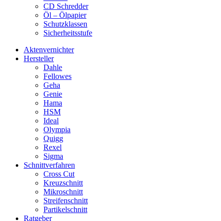
CD Schredder
Öl – Ölpapier
Schutzklassen
Sicherheitsstufe
Aktenvernichter
Hersteller
Dahle
Fellowes
Geha
Genie
Hama
HSM
Ideal
Olympia
Quigg
Rexel
Sigma
Schnittverfahren
Cross Cut
Kreuzschnitt
Mikroschnitt
Streifenschnitt
Partikelschnitt
Ratgeber