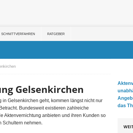
SCHNITTVERFAHREN
RATGEBER
enkirchen
Aktenve
ung Gelsenkirchen
unabhä
Angebo
 in Gelsenkirchen geht, kommen längst nicht nur
das Th
etracht. Bundesweit existieren zahlreiche
elle Aktenvernichtung anbieten und ihren Kunden so
en Schultern nehmen.
WEI