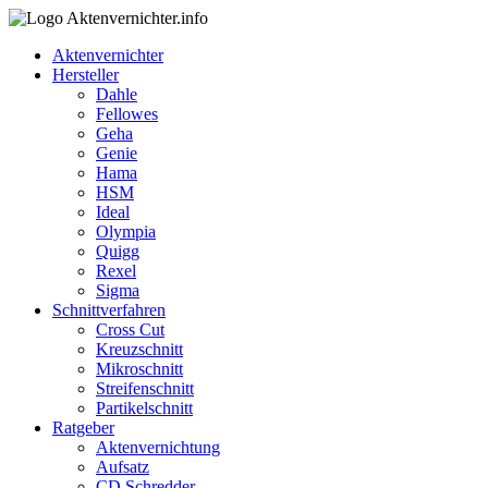
Aktenvernichter
Hersteller
Dahle
Fellowes
Geha
Genie
Hama
HSM
Ideal
Olympia
Quigg
Rexel
Sigma
Schnittverfahren
Cross Cut
Kreuzschnitt
Mikroschnitt
Streifenschnitt
Partikelschnitt
Ratgeber
Aktenvernichtung
Aufsatz
CD Schredder