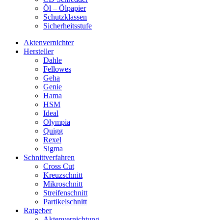
Öl – Ölpapier
Schutzklassen
Sicherheitsstufe
Aktenvernichter
Hersteller
Dahle
Fellowes
Geha
Genie
Hama
HSM
Ideal
Olympia
Quigg
Rexel
Sigma
Schnittverfahren
Cross Cut
Kreuzschnitt
Mikroschnitt
Streifenschnitt
Partikelschnitt
Ratgeber
Aktenvernichtung