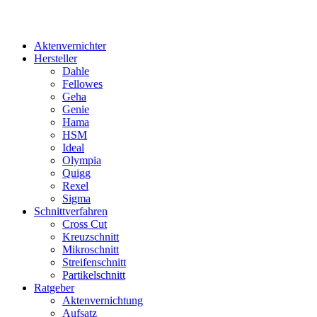
Aktenvernichter
Hersteller
Dahle
Fellowes
Geha
Genie
Hama
HSM
Ideal
Olympia
Quigg
Rexel
Sigma
Schnittverfahren
Cross Cut
Kreuzschnitt
Mikroschnitt
Streifenschnitt
Partikelschnitt
Ratgeber
Aktenvernichtung
Aufsatz