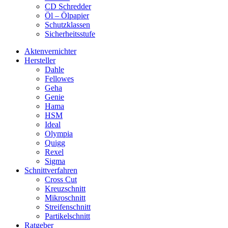
CD Schredder
Öl – Ölpapier
Schutzklassen
Sicherheitsstufe
Aktenvernichter
Hersteller
Dahle
Fellowes
Geha
Genie
Hama
HSM
Ideal
Olympia
Quigg
Rexel
Sigma
Schnittverfahren
Cross Cut
Kreuzschnitt
Mikroschnitt
Streifenschnitt
Partikelschnitt
Ratgeber