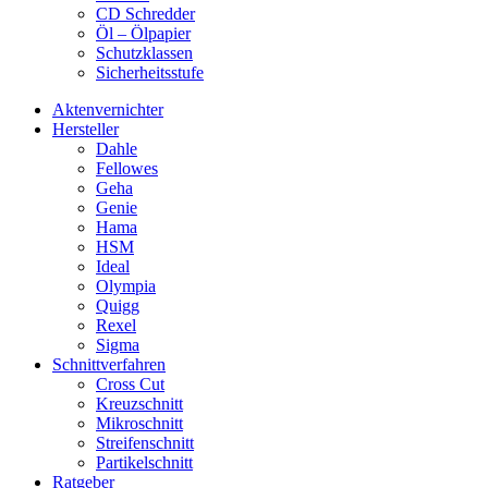
CD Schredder
Öl – Ölpapier
Schutzklassen
Sicherheitsstufe
Aktenvernichter
Hersteller
Dahle
Fellowes
Geha
Genie
Hama
HSM
Ideal
Olympia
Quigg
Rexel
Sigma
Schnittverfahren
Cross Cut
Kreuzschnitt
Mikroschnitt
Streifenschnitt
Partikelschnitt
Ratgeber